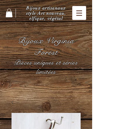
Bijoux artisanaux
style Art nouveau,
elfique, végétal
Bijoux Virginia
Forest
Pièces uniques et séries
limitées