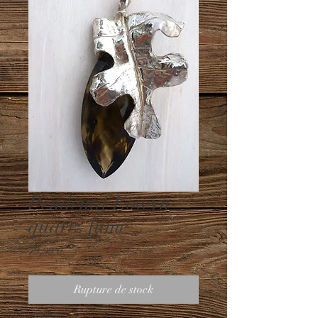
Pendentif Eowyn-
quartz fumé
Prix
79,99 €
Rupture de stock