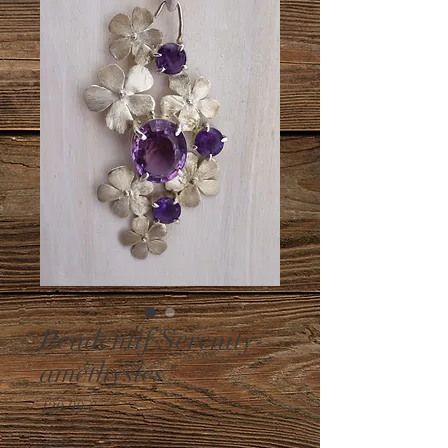
Pendentif Serenity-
améthystes
Prix
129,99 €