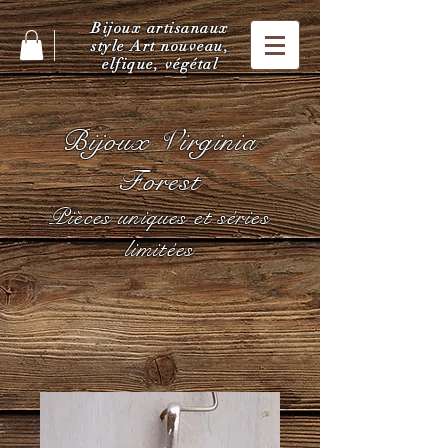
Bijoux artisanaux
style Art nouveau,
elfique, végétal
Bijoux Virginia
Forest
Pièces uniques et séries
limitées