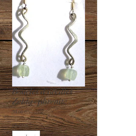
Boucles d'oreilles
Zelda- phrenite
Prix
30,00 €
Quantité
*