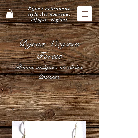
Bijoux artisanaux
style Art nouveau,
elfique, végétal
Bijoux Virginia
Forest
Pièces uniques et séries
limitées