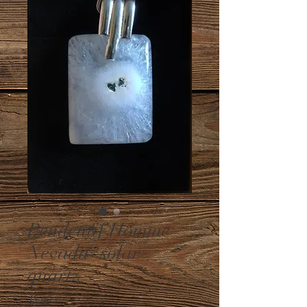
Pendentif Homme
Nevada- solar
quartz
Prix
45,00 €