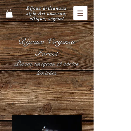
Bijoux artisanaux
style Art nouveau,
elfique, végétal
Bijoux Virginia
Forest
Pièces uniques et séries
limitées